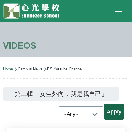
Main
Top
Language
Skip to main content
Social
switcher
To
navigation
Link
(ENG)
VIDEOS
Breadcrumb
Home
Campus News
ES Youtube Channel
第二輯「女生外向，我是我自己」