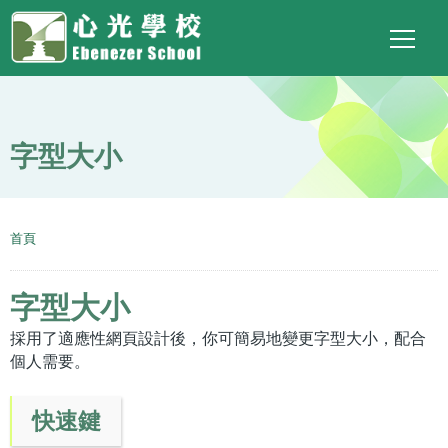
Main
Top
Language
移至主內容
Social
switcher
To
navigation
Link
字型大小
導
首頁
航
連
字型大小
結
採用了適應性網頁設計後，你可簡易地變更字型大小，配合
個人需要。
快速鍵