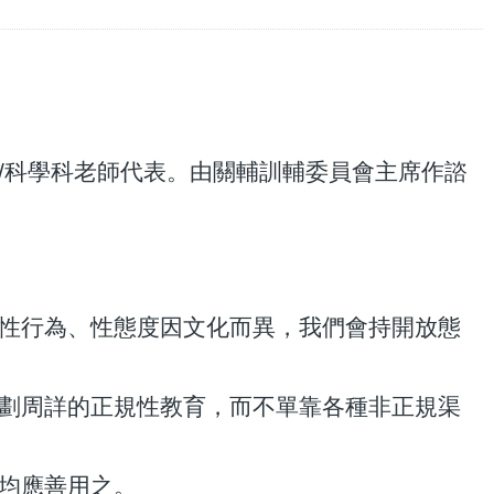
識/科學科老師代表。由關輔訓輔委員會主席作諮
、性行為、性態度因文化而異，我們會持開放態
計劃周詳的正規性教育，而不單靠各種非正規渠
育均應善用之。