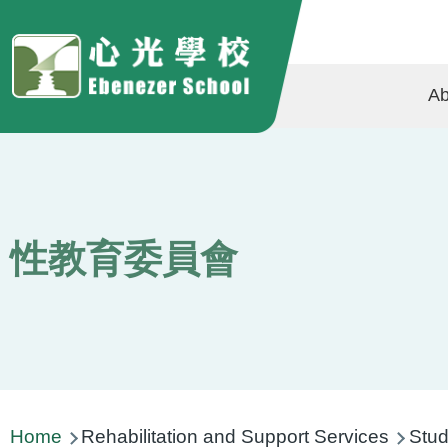
Skip to main content
Ma
Ab
na
性教育委員會
Breadcrumb
Home
Rehabilitation and Support Services
Stud