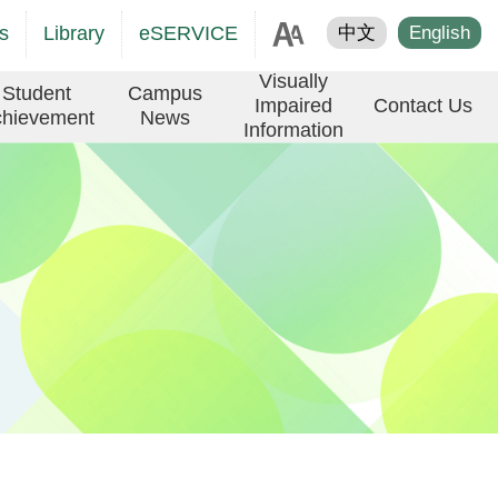
age
s
Library
eSERVICE
中文
English
er
Visually
Student
Campus
Impaired
Contact Us
hievement
News
Information