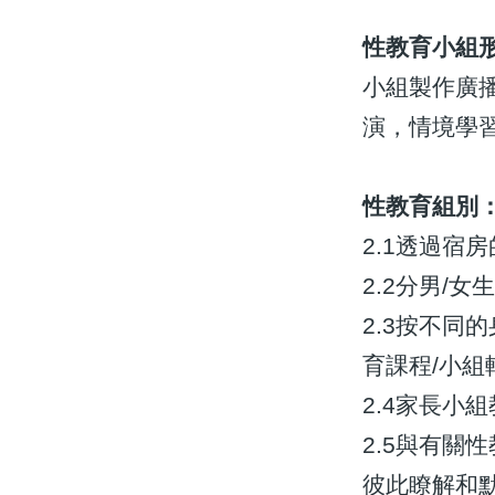
性教育小組
小組製作廣
演，情境學
性教育組別
2.1透過宿
2.2分男/
2.3按不同
育課程/小組
2.4家長小組
2.5與有關
彼此瞭解和