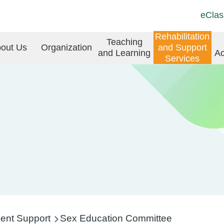
Top
Langu
eClas
Social
switch
Link
in
Rehabilitation
Teaching
(ENG)
out Us
Organization
and Support
and Learning
Ac
vigation
Services
ent Support
Sex Education Committee