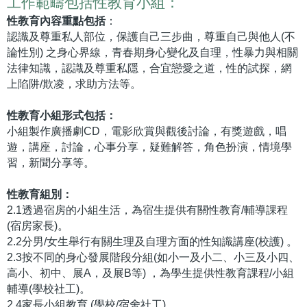
工作範疇包括性教育小組：
性教育內容重點包括
：
認識及尊重私人部位，保護自己三步曲，尊重自己與他人(不
論性別) 之身心界線，青春期身心變化及自理，性暴力與相關
法律知識，認識及尊重私隱，合宜戀愛之道，性的試探，網
上陷阱/欺凌，求助方法等。
性教育小組形式包括：
小組製作廣播劇CD，電影欣賞與觀後討論，有獎遊戲，唱
遊，講座，討論，心事分享，疑難解答，角色扮演，情境學
習，新聞分享等。
性教育組別：
2.1透過宿房的小組生活，為宿生提供有關性教育/輔導課程
(宿房家長)。
2.2分男/女生舉行有關生理及自理方面的性知識講座(校護) 。
2.3按不同的身心發展階段分組(如小一及小二、小三及小四、
高小、初中、展A，及展B等) ，為學生提供性教育課程/小組
輔導(學校社工)。
2.4家長小組教育 (學校/宿舍社工) 。