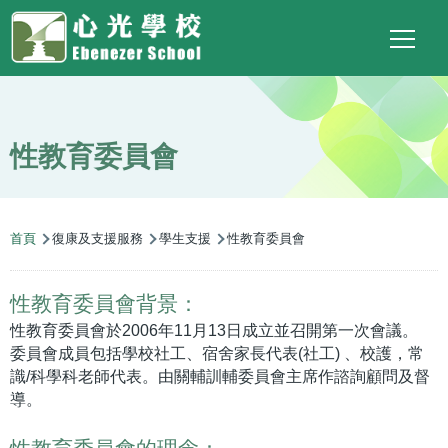
Main
Top
Language
移至主內容
Social
switcher
To
navigation
Link
性教育委員會
導
首頁
復康及支援服務
學生支援
性教育委員會
航
連
性教育委員會背景：
結
性教育委員會於2006年11月13日成立並召開第一次會議。
委員會成員包括學校社工、宿舍家長代表(社工) 、校護，常
識/科學科老師代表。由關輔訓輔委員會主席作諮詢顧問及督
導。