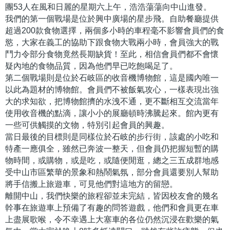
團53人在風和日麗的星期六上午，浩浩蕩蕩向中山進發。
我們的第一個戰場是位於興中廣場的星步飛。自助餐廳提供
超過200款食物選擇，兩個多小時的車程毫不影響會員們的食
慾，大家在義工的協助下跟食物大戰兩小時，會員強大的戰
鬥力令部分食物竟然長期缺貨！至此，相信會員們都不會懷
疑內地的食物品質，因為他們早已吃飽喝足了。
第二個戰場則是位於石岐區的收音機博物館，這是國內唯一
以此為題材的博物館。會員們不被飯氣攻心，一樣表現出強
大的求知欲，把博物館擠的水洩不通，更不斷相互交流當年
使用收音機的點滴，讓小小的展廳頓時沸騰起來。館內更有
一些可供觸摸的文物，特別引起會員的興趣。
當日最後的目標則是同樣位於石岐的步行街，該處的小吃和
特產一應俱全，雖然已奔波一整天，但會員仍把握短暫的購
物時間，或購物，或是吃，或隨便閒逛，總之三五成群地感
受中山市區繁華的景象和熱鬧氣氛，部分會員還要別人幫助
將手信搬上旅遊車，可見他們對這地方的留戀。
離開中山，我們快樂的旅程卻並未完結，皆因校友會的幾名
幹事在旅遊車上預備了有趣的問答遊戲，他們和會員更在車
上盡展歌喉，令不幸遇上大塞車的各位仍然沉浸在歡樂的氣