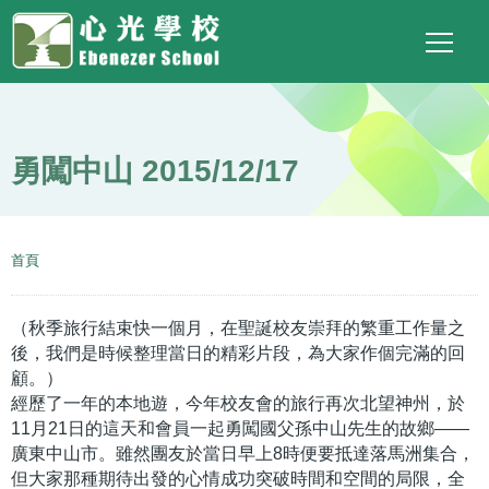
Main
Top
Language
移至主內容
Social
switcher
To
navigation
Link
勇闖中山 2015/12/17
導
首頁
航
連
（秋季旅行結束快一個月，在聖誕校友崇拜的繁重工作量之
結
後，我們是時候整理當日的精彩片段，為大家作個完滿的回
顧。）
經歷了一年的本地遊，今年校友會的旅行再次北望神州，於
11月21日的這天和會員一起勇闖國父孫中山先生的故鄉——
廣東中山市。雖然團友於當日早上8時便要抵達落馬洲集合，
但大家那種期待出發的心情成功突破時間和空間的局限，全