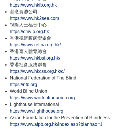
https://www.hkfb.org.hk
創念資源公司
https://www.hk2see.com
視障人士福音中心
https://cmvip.org.hk
香港視網膜病變協會
https://www.retina.org.hk/
香港盲人體育總會
https://www.hkbsf.org.hk/
香港社會服務聯會
https://www.hkcss.org.hk/c/
National Federation of The Blind
https://nfb.org
World Blind Union
https://www.worldblindunion.org
Lighthouse International
https://www.lighthouse.org
Asian Foundation for the Prevention of Blindness
https://www.afpb.org.hk/index.asp?bianhao=1