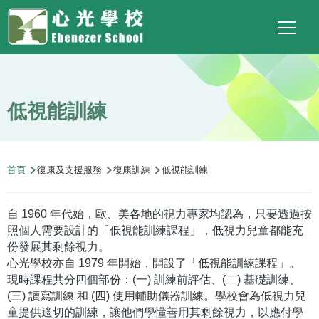
Main
Top
Language
移至主內容
Social
switcher
To
navigation
Link
低視能訓練
導
首頁
復康及支援服務
復康訓練
低視能訓練
航
連
自 1960 年代始，歐、美各地的視力專家均認為，只要透過按
結
照個人需要設計的「低視能訓練課程」，低視力兒童都能充
份發展其剩餘視力。
心光學校亦自 1979 年開始，開設了「低視能訓練課程」。
現時課程共分四個部份：(一) 訓練前評估、(二) 基礎訓練、
(三) 讀寫訓練 和 (四) 使用輔助儀器訓練。學校會為低視力兒
童提供適切的訓練，讓他們學懂善用其剩餘視力，以應付學