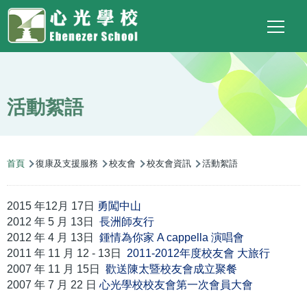
Main
Top
Language
移至主內容
Social
switcher
To
navigation
Link
活動絮語
導
首頁
復康及支援服務
校友會
校友會資訊
活動絮語
航
連
2015 年12月 17日
勇闖中山
結
2012 年 5 月 13日
長洲師友行
2012 年 4 月 13日
鍾情為你家 A cappella 演唱會
2011 年 11 月 12 - 13日
2011-2012年度校友會 大旅行
2007 年 11 月 15日
歡送陳太暨校友會成立聚餐
2007 年 7 月 22 日
心光學校校友會第一次會員大會