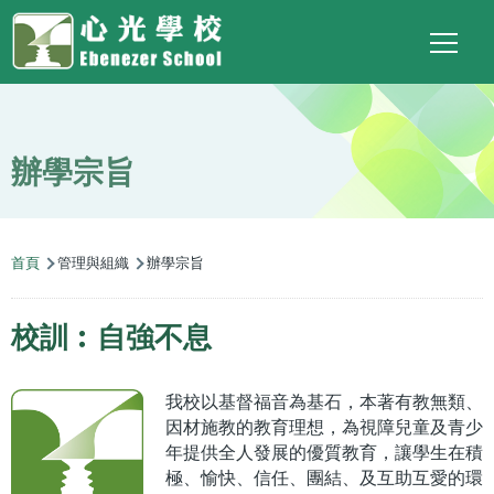
Main
Top
Language
移至主內容
Social
switcher
To
navigation
Link
辦學宗旨
導
首頁
管理與組織
辦學宗旨
航
連
校訓︰自強不息
結
我校以基督福音為基石，本著有教無類、
因材施教的教育理想，為視障兒童及青少
年提供全人發展的優質教育，讓學生在積
極、愉快、信任、團結、及互助互愛的環