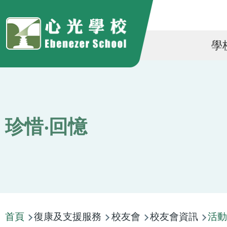
移至主內容
Ma
學
na
珍惜‧回憶
導
首頁
復康及支援服務
校友會
校友會資訊
活動
航