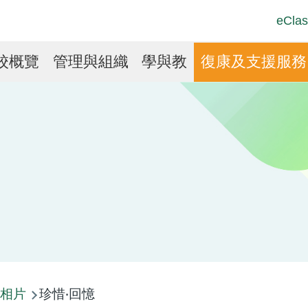
Top
Langu
eClas
Social
switch
Link
in
校概覽
管理與組織
學與教
復康及支援服務
vigation
相片
珍惜‧回憶