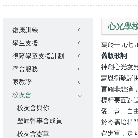
連
結
Main
心光學校
復康訓練
navigation
學生支援
寫於一九七
舊版歌詞
視障學童支援計劃
神創心光愛
宿舍服務
蒙恩衝破諸
家教聯
盲確非悲痛
校友會
標杆要面對
校友會與你
愛、善、自
歷屆幹事會成員
於今需培植
齊進軍，走
校友會憲章