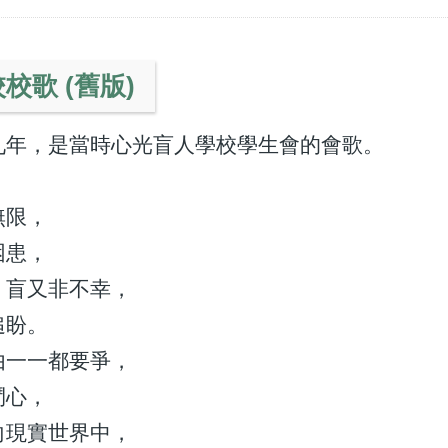
校歌 (舊版)
九年，是當時心光盲人學校學生會的會歌。
無限，
困患，
，盲又非不幸，
追盼。
由一一都要爭，
鬥心，
向現實世界中，