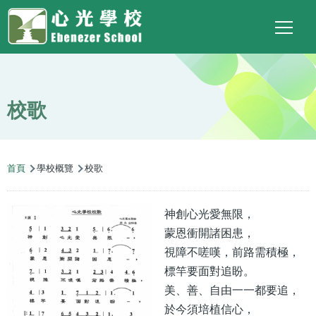
Main
Top
Language
移至主內容
Social
switcher
To
navigation
Link
校歌
導
首頁
學校概覽
校歌
航
連
神創心光愛無限，
結
蒙恩衝開諸困患，
視障不嗟嘆，前路需積極，
標竿要面對追盼。
美、善、自由一一都要追，
於今須培植信心，