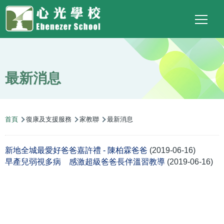
Main
Top
Language
移至主內容
Social
switcher
To
navigation
Link
最新消息
導
首頁
復康及支援服務
家教聯
最新消息
航
連
新地全城最愛好爸爸嘉許禮 - 陳柏霖爸爸
(2019-06-16)
結
早產兒弱視多病 感激超級爸爸長伴溫習教導
(2019-06-16)