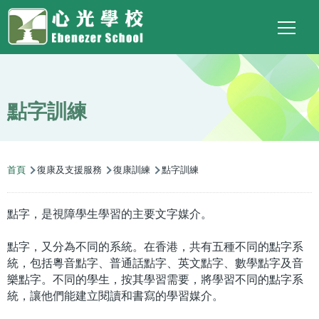
Main
Top
Language
移至主內容
Social
switcher
To
navigation
Link
點字訓練
導
首頁
復康及支援服務
復康訓練
點字訓練
航
連
點字，是視障學生學習的主要文字媒介。
結
點字，又分為不同的系統。在香港，共有五種不同的點字系
統，包括粵音點字、普通話點字、英文點字、數學點字及音
樂點字。不同的學生，按其學習需要，將學習不同的點字系
統，讓他們能建立閱讀和書寫的學習媒介。