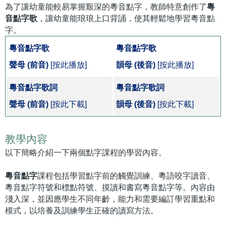
為了讓幼童能較易掌握艱深的粵音點字，教師特意創作了
粵
音點字歌
，讓幼童能琅琅上口背誦，使其輕鬆地學習粵音點
字。
粵音點字歌
粵音點字歌
聲母 (前音)
[按此播放]
韻母 (後音)
[按此播放]
粵音點字歌詞
粵音點字歌詞
聲母 (前音)
[按此下載]
韻母 (後音)
[按此下載]
教學內容
以下簡略介紹一下兩個點字課程的學習內容。
粵音點字
課程包括學習點字前的觸覺訓練、粵語咬字讀音、
粵音點字符號和標點符號、摸讀和書寫粵音點字等。內容由
淺入深，並因應學生不同年齡，能力和需要編訂學習重點和
模式，以培養及訓練學生正確的讀寫方法。