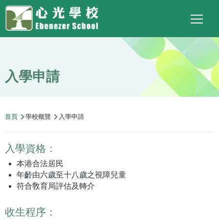
Main
Top
Language
移至主內容
Social
switcher
To
navigation
Link
入學申請
導
首頁
學校概覽
入學申請
航
連
入學資格：
結
本港合法居民
年齡由六歲至十八歲之視障兒童
符合敎育局評估及轉介
收生程序：