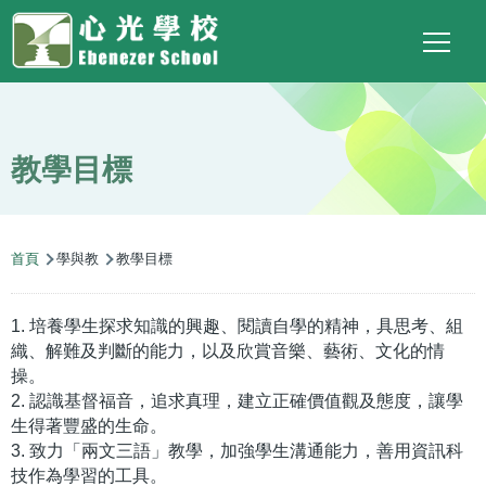
Main
Top
Language
移至主內容
Social
switcher
To
navigation
Link
教學目標
導
首頁
學與教
教學目標
航
連
1. 培養學生探求知識的興趣、閱讀自學的精神，具思考、組
結
織、解難及判斷的能力，以及欣賞音樂、藝術、文化的情
操。
2. 認識基督福音，追求真理，建立正確價值觀及態度，讓學
生得著豐盛的生命。
3. 致力「兩文三語」教學，加強學生溝通能力，善用資訊科
技作為學習的工具。