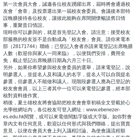
第一次會員大會，誠邀各位校友踴躍出席，屆時將會通過校
友會「會章」及投票選出第一屆校友會委員。會議後本部特
設晚膳接待各位校友，讓彼此能夠在席間開懷暢談舊日情
事，重聚昔日情誼。
現時你可以參與的，就是首先登記入會。請注意：接受校友
部服務的校友並不是自動成為「校友會」會員。請你來電本
部（28171744）聯絡；已登記入會者亦請來電登記出席晚膳
人數（歡迎你與家人一同來臨），以便我們安排，費用全
免，截止登記出席晚膳日期為六月三十日。
另外，如果你希望參與校友會委員的選舉，請來電登記，說
明參選人，並提名人及和議人的名字，提名人可以自我提名
參選，但參選人不能做和議人。現階段參選人應為已登記的
校友會會員，以上三者其中一位可以來電登記參選，經本部
核對資料後作實。
稍後，夏士雄校友將會協助把校友會會章初稿全文登載於心
光學校網址內，各位校友可登入網址：www.ebenezer-
es.edu.hk閱覽，或可以來電借閱點字版或大字版。如你對會
章內文有任何意見，歡迎以任何形式與我們聯絡，提出寶貴
意見，以便在會員大會上列入議程討論。為使會議流程順