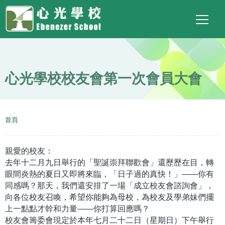
Main
Top
Language
移至主內容
Social
switcher
To
navigation
Link
心光學校校友會第一次會員大會
導
首頁
航
連
親愛的校友：
結
去年十二月九日舉行的「聖誕崇拜聯歡會」還歷歷在目，轉
眼間炎熱的夏日又即將來臨，「日子過的真快！」——你有
同感嗎？那天，我們還安排了一場「成立校友會諮詢會」，
向各位校友召喚，希望你能夠為母校，為校友及學弟妹們擺
上一點點才幹和力量——你打算回應嗎？
校友會籌委會現定於本年七月二十二日（星期日）下午舉行