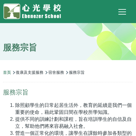
Main
Top
Language
移至主內容
Social
switcher
To
navigation
Link
服務宗旨
導
首頁
復康及支援服務
宿舍服務
服務宗旨
航
連
服務宗旨
結
除照顧學生的日常起居生活外，教育的延續是我們一個
重要的使命，藉此鞏固日間在學校所學知識。
提供不同的訓練計劃和課程，旨在培訓學生的自信及自
立，幫助他們將來容易融入社會。
營造一個正常化的環境，讓學生在課餘時參加各類型的