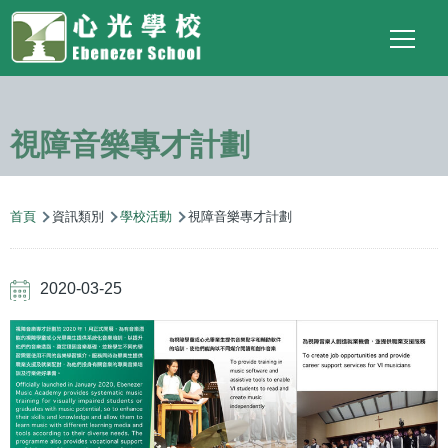
Main
Top
Language
移至主內容
Social
switcher
To
navigation
Link
視障音樂專才計劃
導
首頁
資訊類別
學校活動
視障音樂專才計劃
航
連
2020-03-25
結