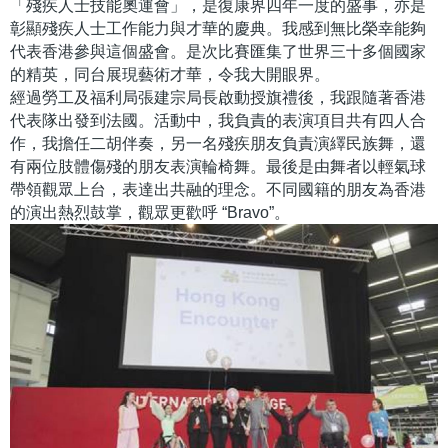
「殘疾人士技能奧運會」，是復康界四年一度的盛事，亦是
彰顯殘疾人士工作能力與才華的慶典。我感到無比榮幸能夠
代表香港參與這個盛會。是次比賽匯集了世界三十多個國家
的精英，同台展現藝術才華，令我大開眼界。
經過勞工及福利局張建宗局長啟動授旗禮後，我跟隨著香港
代表隊出發到法國。活動中，我負責的表演項目共有四人合
作，我擔任二胡伴奏，另一名殘疾朋友負責演繹民族舞，還
有兩位肢體傷殘的朋友表演輪椅舞。最後是由舞者以輕氣球
帶領觀眾上台，表達出共融的理念。不同國籍的朋友為香港
的演出熱烈鼓掌，觀眾更歡呼 “Bravo”。