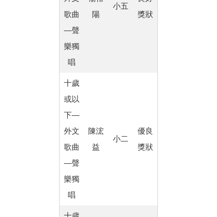
小五
歌曲
陽
獎狀
―聲
樂獨
唱
十歲
或以
下―
外文
陳浤
優良
小二
歌曲
益
獎狀
―聲
樂獨
唱
十歲