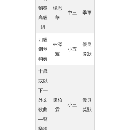
獨奏
楊恩
中三
季軍
高級
華
組
四級
林澤
優良
鋼琴
小五
耀
獎狀
獨奏
十歲
或以
下―
外文
陳柏
優良
小三
歌曲
霖
獎狀
―聲
樂獨