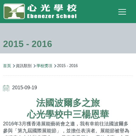
Main
Top
Language
移至主內容
Social
switcher
To
navigation
Link
2015 - 2016
導
首頁
資訊類別
學校獎項
2015 - 2016
航
連
2015-09-19
結
法國波爾多之旅
心光學校中三楊恩華
2016年3月獲香港展能藝術會之邀，我有幸前往法國波爾多
參與「第九屆國際展能節」，並擔任表演者。展能節被譽為