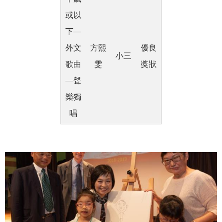
或以
下―
外文
方熙
優良
小三
歌曲
雯
獎狀
―聲
樂獨
唱