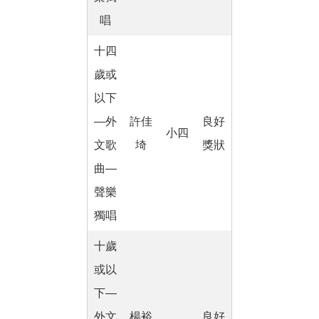
唱
十四
歲或
以下
―外
許佳
良好
小四
文歌
埼
獎狀
曲―
聲樂
獨唱
十歲
或以
下―
外文
楊裕
良好