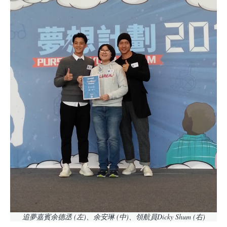
追夢嘉賓余德丞 (左)、余安琳 (中)、領航員Dicky Shum (右)