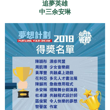
追夢英雄
中三余安琳