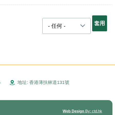
5
地址: 香港薄扶林道131號
Web Design
By: ctd.hk