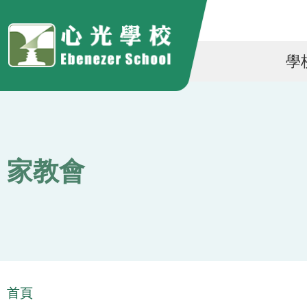
移至主內容
Ma
學
na
家教會
導
首頁
航