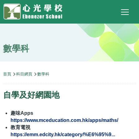
Main
Top
Language
移至主內容
Social
switcher
To
navigation
Link
數學科
導
首頁
科目網頁
數學科
航
連
自學及好網園地
結
趣味Apps
https://www.mceducation.com.hk/apps/maths/
教育電視
https://emm.edcity.hk/category/%E6%95%9...