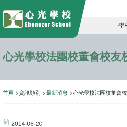
移至主內容
Ma
學
na
心光學校法團校董會校友
導
首頁
資訊類別
最新消息
心光學校法團校董會校
航
連
結
2014-06-20