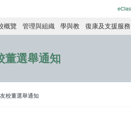
Top
Langu
eClas
Social
switch
Link
in
校概覽
管理與組織
學與教
復康及支援服務
vigation
校董選舉通知
友校董選舉通知