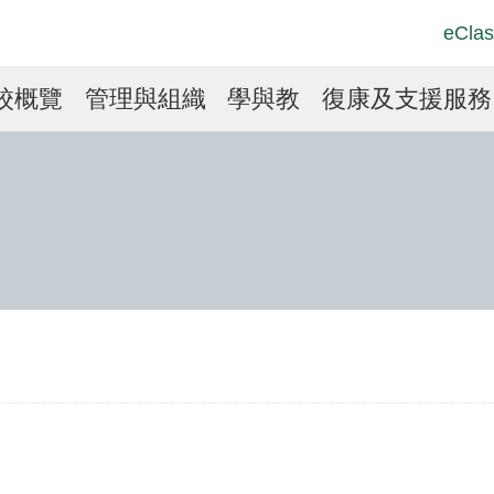
Top
Langu
eClas
Social
switch
Link
in
校概覽
管理與組織
學與教
復康及支援服務
vigation