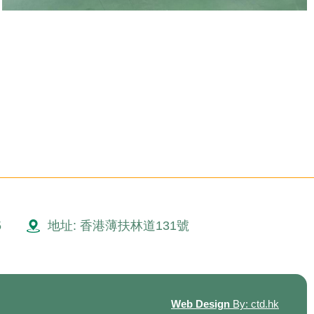
5
地址: 香港薄扶林道131號
Web Design
By: ctd.hk