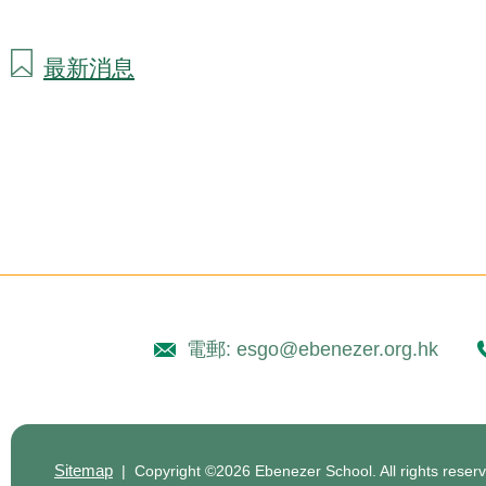
最新消息
電郵: esgo@ebenezer.org.hk
Sitemap
| Copyright ©
2026 Ebenezer School. All rights reser