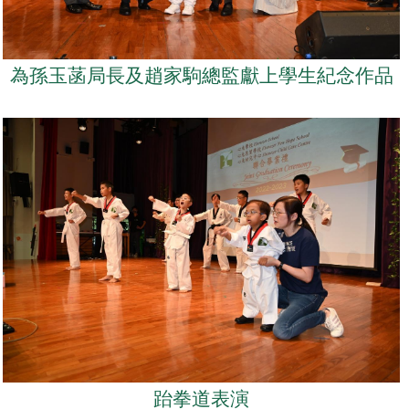
為孫玉菡局長及趙家駒總監獻上學生紀念作品
跆拳道表演