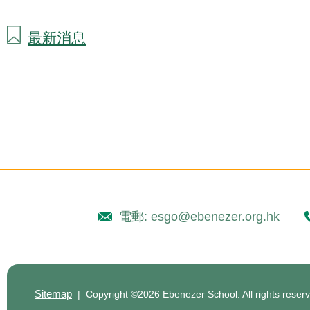
最新消息
電郵: esgo@ebenezer.org.hk
Sitemap
| Copyright ©
2026 Ebenezer School. All rights reser