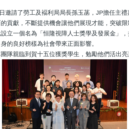
當日邀請了勞工及褔利局局長孫玉菡，JP擔任主
面的貢獻，不斷提供機會讓他們展現才能，突破限
元設立一個名為「恒隆視障人士獎學及發展金」，
自身的良好榜樣為社會帶來正面影響。
其團隊親臨到賀十五位獲獎學生，勉勵他們活出亮