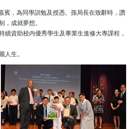
禮嘉賓，為同學訓勉及授憑。孫局長在致辭時，讚
制，成就夢想。
持續資助校内優秀學生及畢業生進修大專課程，
麗人生。