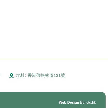
5
地址: 香港薄扶林道131號
Web Design
By: ctd.hk