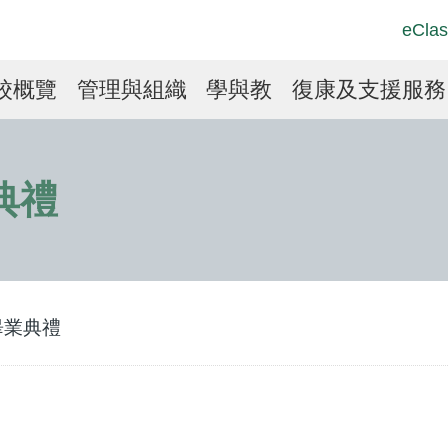
Top
Langu
eClas
Social
switch
Link
in
校概覽
管理與組織
學與教
復康及支援服務
vigation
業典禮
合畢業典禮