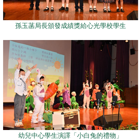
孫玉菡局長頒發成績獎給心光學校學生
幼兒中心學生演譯「小白兔的禮物」