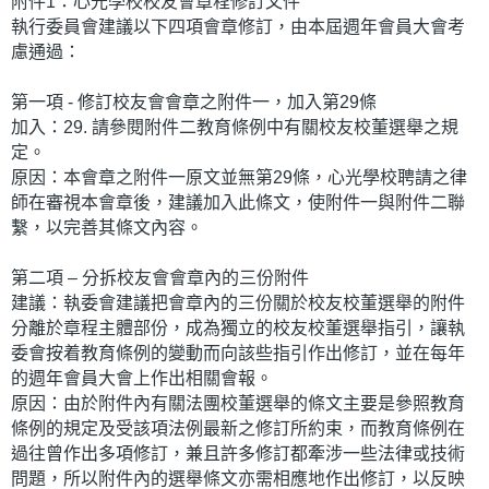
附件1：心光學校校友會章程修訂文件
執行委員會建議以下四項會章修訂，由本屆週年會員大會考
慮通過：
第一項 - 修訂校友會會章之附件一，加入第29條
加入：29. 請參閱附件二教育條例中有關校友校董選舉之規
定。
原因：本會章之附件一原文並無第29條，心光學校聘請之律
師在審視本會章後，建議加入此條文，使附件一與附件二聯
繫，以完善其條文內容。
第二項 – 分拆校友會會章內的三份附件
建議：執委會建議把會章內的三份關於校友校董選舉的附件
分離於章程主體部份，成為獨立的校友校董選舉指引，讓執
委會按着教育條例的變動而向該些指引作出修訂，並在每年
的週年會員大會上作出相關會報。
原因：由於附件內有關法團校董選舉的條文主要是參照教育
條例的規定及受該項法例最新之修訂所約束，而教育條例在
過往曾作出多項修訂，兼且許多修訂都牽涉一些法律或技術
問題，所以附件內的選舉條文亦需相應地作出修訂，以反映