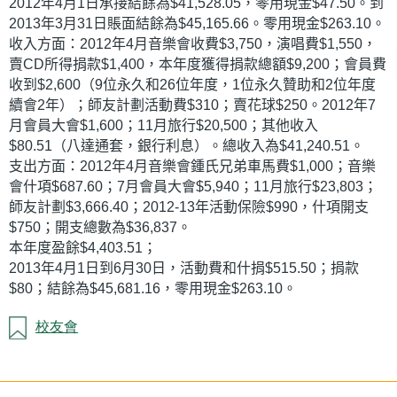
2012年4月1日承接結餘為$41,528.05，零用現金$47.50。到
2013年3月31日賬面結餘為$45,165.66。零用現金$263.10。
收入方面：2012年4月音樂會收費$3,750，演唱費$1,550，
賣CD所得捐款$1,400，本年度獲得捐款總額$9,200；會員費
收到$2,600（9位永久和26位年度，1位永久贊助和2位年度
續會2年）；師友計劃活動費$310；賣花球$250。2012年7
月會員大會$1,600；11月旅行$20,500；其他收入
$80.51（八達通套，銀行利息）。總收入為$41,240.51。
支出方面：2012年4月音樂會鍾氏兄弟車馬費$1,000；音樂
會什項$687.60；7月會員大會$5,940；11月旅行$23,803；
師友計劃$3,666.40；2012-13年活動保險$990，什項開支
$750；開支總數為$36,837。
本年度盈餘$4,403.51；
2013年4月1日到6月30日，活動費和什捐$515.50；捐款
$80；結餘為$45,681.16，零用現金$263.10。
校友會