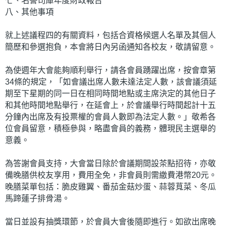
七、名譽司庫年度財政報告
八、其他事項
就上述議程四的有關資料，包括合資格候選人名單及其個人
簡歷和參選抱負，本會將日內另函通知各校友，敬請留意。
為使週年大會能夠順利舉行，請各會員踴躍出席，按會章第
34條的規定，「如會議出席人數未達法定人數，該會議須延
期至下星期的同一日在相同時間地點或主席決定的其他日子
和其他時間地點舉行，在延會上，於會議舉行時間起計十五
分鐘內出席及有投票權的會員人數即為法定人數。」敬希各
位會員留意，積極參與，略盡會員的義務，體現民主選舉的
意義。
為答謝會員支持，大會當日除於會議期間設茶點招待，亦敬
備晚膳供校友享用，費用全免，非會員則需繳費港幣20元。
晚膳菜單包括：脆皮雞翼、番茄金菇炒蛋、蒜蓉萈菜、冬瓜
馬蹄蓮子排骨湯。
當日並設有抽獎環節，於會員大會後隨即進行。如欲出席晚