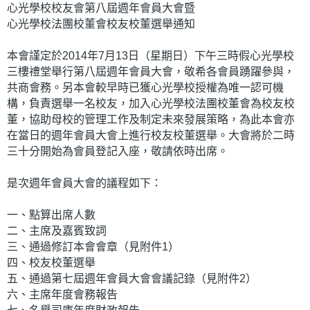
心光學校校友會第八屆週年會員大會暨
心光學校法團校董會校友校董選舉通知
本會謹定於2014年7月13日（星期日）下午三時假心光學校
三樓禮堂舉行第八屆週年會員大會，敬希各會員踴躍參與，
共商會務。另本會較早時已獲心光學校授權為唯一認可機
構，負責選舉一名校友，加入心光學校法團校董會為校友校
董，協助母校的管理工作及制定未來發展策略，為此本會亦
在當日的週年會員大會上進行校友校董選舉。大會將於二時
三十分開始為會員登記入座，敬請依時出席。
是次週年會員大會的議程如下：
一、點算出席人數
二、主席及嘉賓致詞
三、通過修訂本會會章（見附件1）
四、校友校董選舉
五、通過第七屆週年會員大會會議記錄（見附件2）
六、主席年度會務報告