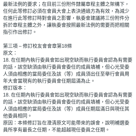
最新法例的要求；在目前三份附件隸屬章程主體之架構下，
任何此等修訂必須在會員大會上表決通過方為有效，為減少
在進行此等修訂時對會員之影響，執委會建議將三份附件分
拆於章程主體之外，讓執委會按照最新法例的需要而把相關
指引作出修訂。
第三項 – 修訂校友會會章第18條
原文：
18. 在任期內執行委員會如出現空缺而執行委員會認為有需要
的話，該空缺須由執行委員會委任的成員填補，但心光受委
人須由相應的當局委任及該（等）成員須出任至舉行會員周
年大會當現有的執行委員會任期屆滿為止。
修訂版本：
18. 在任期內執行委員會如出現空缺而執行委員會認為有需要
的話，該空缺須由執行委員會委任的成員填補，但心光受委
人須由相應的當局委任及該（等）成員任期屆滿日與現任其
他委員相同。
原因：本條修訂旨在澄清原文可能帶來的誤會，說明補選委
員所享有最長之任期，不能超越現任委員之任期。