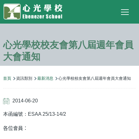
Main
Top
Language
移至主內容
Social
switcher
To
navigation
Link
心光學校校友會第八屆週年會員
大會通知
導
首頁
資訊類別
最新消息
心光學校校友會第八屆週年會員大會通知
航
連
2014-06-20
結
本函編號：ESAA 25/13-14/2
各位會員：