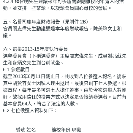
4.2.4 鍾智明先生建議來年可多辦關顧剛離校的年青人的活
動，並安排一些茶聚，以凝聚會員關心母校的發展。
五、名譽司庫年度財政報告（見附件 2B）
會員關志偉先生動議通過本年度財政報告，陳美玲女士和
議。
六、選舉2013-15年度執行委員
選舉委員會（下稱選委會）主席關志偉先生、成員謝兆蘇先
生和麥炳文先生到台前就坐。
6.1 參選數目：
截至2013年6月11日截止日，共收到八位參選人報名。後來
其中胡贊容女士因私人理由退出，最後只剩下七人參選。根
據章程，每年最多可選七人擔任幹事。由於今次選舉人數剛
好，故採用信任的投票方式以決定是否接納參選者。目前有
基本會員64人，符合了法定的人數。
6.2 七位候選人資料如下：
編號
姓名
離校年份
現職