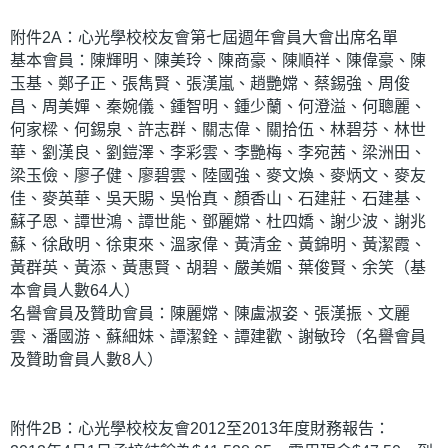
附件2A：心光學校校友會第七屆週年會員大會出席名單
基本會員：陳輝明、陳美玲、陳商豪、陳順祥、陳偉豪、陳
玉基、鄭子正、張雋賢、張漢嵐、趙艷嫦、蔡錫強、周俊
昌、周美嬋、秦婉儀、鍾智明、鍾少蘭、何澄溢、何聰麗、
何家樑、何錫泉、許志群、關志偉、關拾伍、林碧芬、林世
華、劉漢良、劉鎧澤、李彩雲、李艷梅、李宛茜、梁洲田、
梁玉儉、廖子健、廖碧雲、陸國強、麥文煥、麥炳文、麥友
佳、麥英華、吳天賜、吳怡真、顏香山、石建莊、石建基、
蘇子恩、譚世鴻、譚世能、鄧麗嫦、杜四嬌、謝少波、謝兆
蘇、徐啟明、徐東來、溫家偉、黃清金、黃錦明、黃潔霞、
黃群英、黃添、黃惠賢、胡碧、嚴美媚、葉俊賢、余笑（基
本會員人數64人）
名譽會員及贊助會員：陳麗嫦、陳盧淑姿、張漢振、文麗
雲、潘國游、蘇細妹、譚潔銓、譚建歡、謝敏玲（名譽會員
及贊助會員人數8人）
附件2B：心光學校校友會2012至2013年度財務報告：