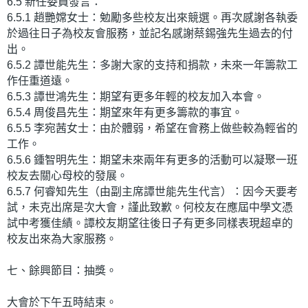
6.5 新任委員發言：
6.5.1 趙艷嫦女士：勉勵多些校友出來競選。再次感謝各執委
於過往日子為校友會服務，並記名感謝蔡錫強先生過去的付
出。
6.5.2 譚世能先生：多謝大家的支持和捐款，未來一年籌款工
作任重道遠。
6.5.3 譚世鴻先生：期望有更多年輕的校友加入本會。
6.5.4 周俊昌先生：期望來年有更多籌款的事宜。
6.5.5 李宛茜女士：由於體弱，希望在會務上做些較為輕省的
工作。
6.5.6 鍾智明先生：期望未來兩年有更多的活動可以凝聚一班
校友去關心母校的發展。
6.5.7 何睿知先生（由副主席譚世能先生代言）：因今天要考
試，未克出席是次大會，謹此致歉。何校友在應屆中學文憑
試中考獲佳績。譚校友期望往後日子有更多同樣表現超卓的
校友出來為大家服務。
七、餘興節目：抽獎。
大會於下午五時結束。