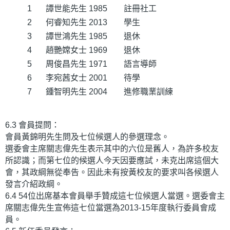
1
譚世能先生
1985
註冊社工
2
何睿知先生
2013
學生
3
譚世鴻先生
1985
退休
4
趙艷嫦女士
1969
退休
5
周俊昌先生
1971
語言導師
6
李宛茜女士
2001
待學
7
鍾智明先生
2004
進修職業訓練
6.3 會員提問：
會員黃錦明先生問及七位候選人的參選理念。
選委會主席關志偉先生表示其中的六位是舊人，為許多校友
所認識；而第七位的候選人今天因要應試，未克出席這個大
會，其政綱無從奉告。因此未有按黃校友的要求叫各候選人
發言介紹政綱。
6.4 54位出席基本會員舉手贊成這七位候選人當選。選委會主
席關志偉先生宣佈這七位當選為2013-15年度執行委員會成
員。