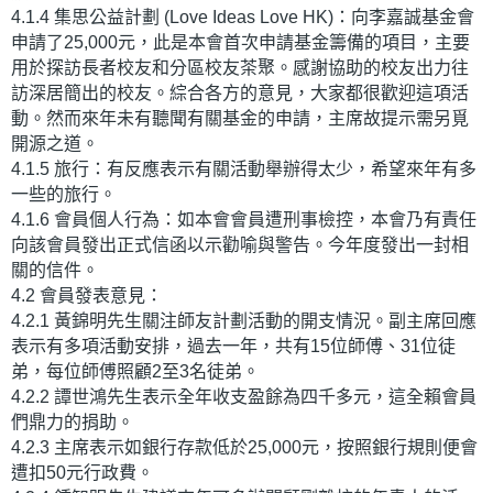
4.1.4 集思公益計劃 (Love Ideas Love HK)：向李嘉誠基金會
申請了25,000元，此是本會首次申請基金籌備的項目，主要
用於探訪長者校友和分區校友茶聚。感謝協助的校友出力往
訪深居簡出的校友。綜合各方的意見，大家都很歡迎這項活
動。然而來年未有聽聞有關基金的申請，主席故提示需另覓
開源之道。
4.1.5 旅行：有反應表示有關活動舉辦得太少，希望來年有多
一些的旅行。
4.1.6 會員個人行為：如本會會員遭刑事檢控，本會乃有責任
向該會員發出正式信函以示勸喻與警告。今年度發出一封相
關的信件。
4.2 會員發表意見：
4.2.1 黃錦明先生關注師友計劃活動的開支情況。副主席回應
表示有多項活動安排，過去一年，共有15位師傅、31位徒
弟，每位師傅照顧2至3名徒弟。
4.2.2 譚世鴻先生表示全年收支盈餘為四千多元，這全賴會員
們鼎力的捐助。
4.2.3 主席表示如銀行存款低於25,000元，按照銀行規則便會
遭扣50元行政費。