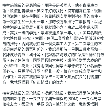
接替施院長的是馬院長。馬院長是英國人，他不肯說廣東
話，縱使他曾學過。英文不好的我們，沒有翻譯在旁，很難
與他溝通。我在學期間，曾目睹兩次學生對祂不滿的事件。
第一次發生於一九七一年，那時校方想推行工業教育，以配
合香港的工業發展。那年我就讀小六。由於工藝室還未落
成，高我一班的學兄、學姐被迫多讀一年小六，美其名叫做
小六進修班(PP6)。幸而，這個工業教育計畫沒有阻礙融合教
育的推行，否則我現在是一個失業工人了。第二次學生的不
滿是由差勁的飯菜引起的，我記得那時一星期三餐水蛋和一
餐雞皮炒青瓜、豬什等，我認為當時最好的菜是香腸和荷包
蛋。為了這件事，同學們張貼大字報，讓學校對面大廈的居
民也看到。為此，我有兩位同班同學因尋釁滋事的罪名而離
開心光，另覓學校升學。經此一役，校方容許成立學生會和
合作社，還容許我們建議菜單。每逢記起馬院長的利物浦口
音，我就領悟到「糾正錯誤」的魄力。
接替馬院長的是梁院長。提起梁院長，我就記得兩件與他有
關的創新事物，一是點字字典管理程式(BDM)，一是心光學
校校友會，都是他一手促成的。惦記他之餘，我也領悟到