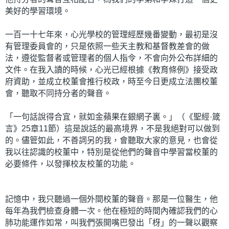
美好的學習環境。
一百一十七年來，心光學校的管理經歷幾番變動，最初是沒
有管理委員會的，只是依照一些天主教和基督教差會的做
法，遵從監督者或管理者的個人指令，不會向外公布詳細的
文件。在我入讀的時候，心光已經根據《教育條例》接受政
府資助，並成立校董會推行校政，時至今日更成立法團校董
會，聽取不同持分者的聲音。
「一句話說得合宜，就如金蘋果在銀網子裏。」（《聖經·箴
言》25章11節）這是說話的最高境界，不是我絕對可以做到
的。儘管如此，不善詞另的我，會聽取大家的意見，也會從
我以往認識的校董中，特別是從他們的聲音中學習當校董的
必要條件，以發揮校友校董的功能。
記憶中，我只聽過一個外間校董的聲音。那是一位醫生，他
每年為我們檢查身體一次。他在極短的時間內確認我們的心
肺功能運作如常，叫我們張開嘴巴發出「枒」的一聲以觀察