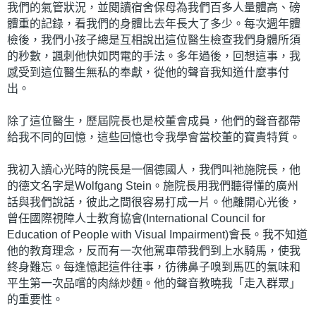
我們的氣管狀況，並閱讀宿舍保母為我們百多人量體高、磅
體重的記錄，看我們的身體比去年長大了多少。每次週年體
檢後，我們小孩子總是互相說出這位醫生檢查我們身體所須
的秒數，諷刺他快如閃電的手法。多年過後，回想這事，我
感受到這位醫生無私的奉獻，從他的聲音我知道什麼事付
出。
除了這位醫生，歷屆院長也是校董會成員，他們的聲音都帶
給我不同的回憶，這些回憶也令我學會當校董的寶貴特質。
我初入讀心光時的院長是一個德國人，我們叫祂施院長，他
的德文名字是Wolfgang Stein。施院長用我們聽得懂的廣州
話與我們說話，彼此之間很容易打成一片。他離開心光後，
曾任國際視障人士教育協會(International Council for
Education of People with Visual Impairment)會長。我不知道
他的教育理念，反而有一次他駕車帶我們到上水騎馬，使我
終身難忘。每逢憶起這件往事，彷彿鼻子嗅到馬匹的氣味和
平生第一次品嚐的肉絲炒麵。他的聲音教曉我「走入群眾」
的重要性。