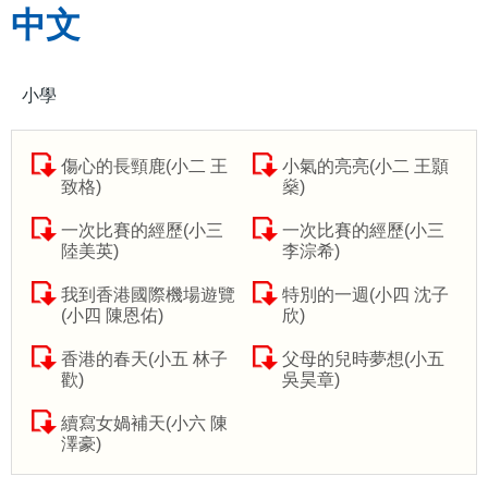
中文
小學
傷心的長頸鹿(小二 王
小氣的亮亮(小二 王顥
致格)
燊)
一次比賽的經歷(小三
一次比賽的經歷(小三
陸美英)
李淙希)
我到香港國際機場遊覽
特別的一週(小四 沈子
(小四 陳恩佑)
欣)
香港的春天(小五 林子
父母的兒時夢想(小五
歡)
吳昊章)
續寫女媧補天(小六 陳
澤豪)