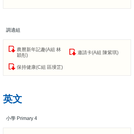
調適組
農曆新年記趣(A組 林
邀請卡(A組 陳紫琪)
穎彤)
保持健康(C組 區墁芷)
英文
小學 Primary 4