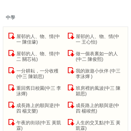
中學
屋邨的人、物、情(中
屋邨的人、物、情(中
一 陳佳壕)
一 王心怡)
屋邨的人、物、情(中
做一個表裏如一的人
二 關芯祐)
(中二 陳俊熙)
一分耕耘，一分收穫
我的旅遊小伙伴 (中三
(中三 陳穎思)
李泳燁 )
重回舊日校園(中三 李
班房裡的風波(中三 陳
泳燁)
穎思)
成長路上的順與逆(中
成長路上的順與逆(中
四 楊文樂)
四 楊竣然)
午夜的街頭(中五 黃凱
人生的交叉點(中五 黃
霖)
凱霖)