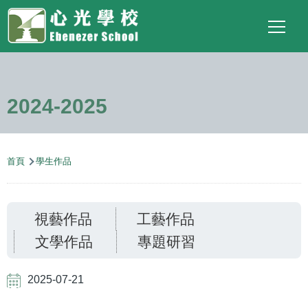
Main
Top
Language
移至主內容
Social
switcher
To
navigation
Link
2024-2025
導
首頁
學生作品
航
連
視藝作品
工藝作品
結
文學作品
專題研習
2025-07-21